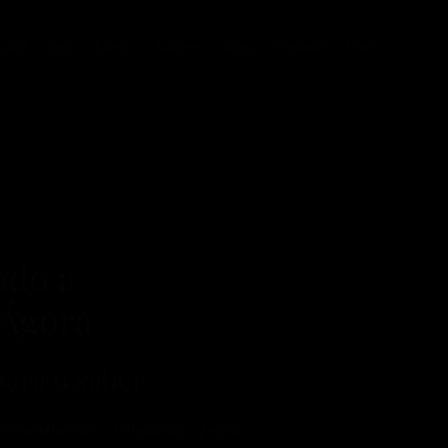
autor
Loja
Livros
Autores
Blog
Contato
More
ndo à
 Ágora
ara o saber
ectualmente robustas, para