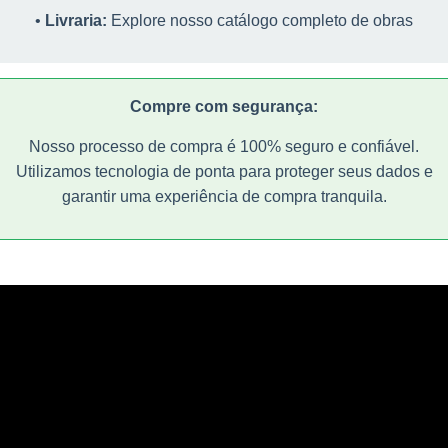
tranquila.
"Editora Nova Ágora é mais que uma editora, é um encontro de
Explorar Livraria
•
Livraria:
Explore nosso catálogo completo de obras
ideias para promover a cultura e os valores transcendentais"
"Editora Nova Ágora é mais que uma editora, é um encontro d
Entendi
ideias para promover a cultura e os valores transcendentais"
Compre com segurança:
Nosso processo de compra é 100% seguro e confiável.
Utilizamos tecnologia de ponta para proteger seus dados e
garantir uma experiência de compra tranquila.