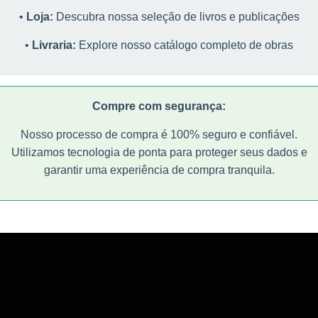
eguro e confiável. Utilizamos as melhores práticas de seguran
teologia e artes. Transforme sua mente através da leitura.
mento.
•
Loja:
Descubra nossa seleção de livros e publicações
para proteger seus dados e garantir uma experiência de compr
tranquila.
"Editora Nova Ágora é mais que uma editora, é um encontro de
Explorar Livraria
•
Livraria:
Explore nosso catálogo completo de obras
ideias para promover a cultura e os valores transcendentais"
"Editora Nova Ágora é mais que uma editora, é um encontro d
Entendi
ideias para promover a cultura e os valores transcendentais"
Compre com segurança:
Nosso processo de compra é 100% seguro e confiável.
Utilizamos tecnologia de ponta para proteger seus dados e
garantir uma experiência de compra tranquila.