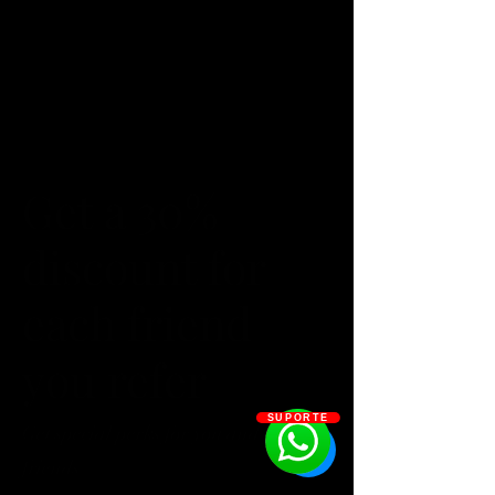
Get a 30%
discount for
each friend
you refer
SUPORTE
Get special perks for you and your
friends