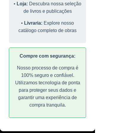
e confiável, com múltiplas formas de pagamento.
teologia e artes. Transforme sua
•
Loja:
Descubra nossa seleção
para proteger seus dados e garantir
liberdade
mente através da leitura.
de livros e publicações
uma experiência de compra
"Editora Nova Ágora é mais que
"Nossos livros são mais que produtos para leitores;
tranquila.
uma editora, é um encontro de
•
Livraria:
Explore nosso
são armas da liberdade nas mãos de defensores
Explorar Livraria
ideias para promover a cultura e os
catálogo completo de obras
valores transcendentais"
conscientes de sua pólis."
"Editora Nova Ágora é mais
que uma editora, é um
Entendi
encontro de ideias para
Compre com segurança:
promover a cultura e os
Nosso processo de compra é
valores transcendentais"
100% seguro e confiável.
Utilizamos tecnologia de ponta
para proteger seus dados e
garantir uma experiência de
compra tranquila.