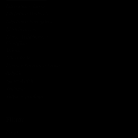
Literatura e Livros
Literatura Moderna
Literatura Portuguesa
Livro impresso
Livros Acadêmicos e
Científicos
Música
Não-Ficção
Poesia e Literatura Lírica
Religião
Smart Watch
Teologia
Todos os produtos
Filtrar
Preço