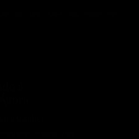
autor
Loja
Livros
Autores
Blog
Contato
More
ndo à
 Ágora
ara o saber
ectualmente robustas, para