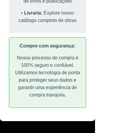
de livros e publicações
uma experiência de compra
"Editora Nova Ágora é mais que
liberdade
tranquila.
uma editora, é um encontro de
•
Livraria:
Explore nosso
Explorar Livraria
ideias para promover a cultura e os
"Nossos livros são mais que produtos para leitores;
catálogo completo de obras
valores transcendentais"
são armas da liberdade nas mãos de defensores
"Editora Nova Ágora é mais
conscientes de sua pólis."
que uma editora, é um
Entendi
encontro de ideias para
Compre com segurança:
promover a cultura e os
Nosso processo de compra é
valores transcendentais"
100% seguro e confiável.
Utilizamos tecnologia de ponta
para proteger seus dados e
garantir uma experiência de
compra tranquila.
Página inicial
Literatura Portuguesa