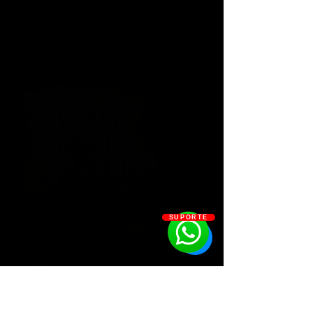
Literatura Portuguesa
1 produto
Ordenar
Clássicos
SUPORTE
Viagens na Minha Terra - Almeida