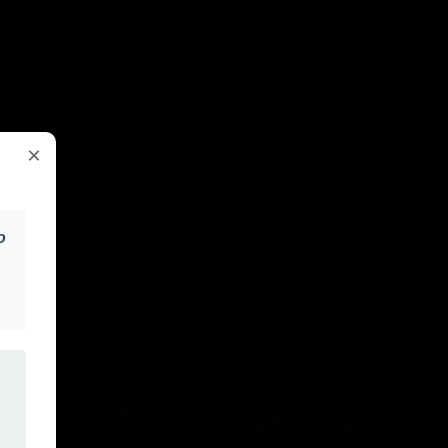
×
Login
o
×
s
×
Ordenar:
Recomendado
×
te
a,