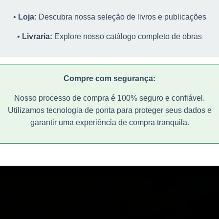
re com segurança:
Processo de compra 100% seguro e confiável, com múltiplas formas de
eguro e confiável. Utilizamos as melhores práticas de seguran
teologia e artes. Transforme sua mente através da leitura.
mento.
•
Loja:
Descubra nossa seleção de livros e publicações
para proteger seus dados e garantir uma experiência de compr
tranquila.
"Editora Nova Ágora é mais que uma editora, é um encontro de
Explorar Livraria
•
Livraria:
Explore nosso catálogo completo de obras
ideias para promover a cultura e os valores transcendentais"
"Editora Nova Ágora é mais que uma editora, é um encontro d
Entendi
ideias para promover a cultura e os valores transcendentais"
Compre com segurança:
Nosso processo de compra é 100% seguro e confiável.
Utilizamos tecnologia de ponta para proteger seus dados e
garantir uma experiência de compra tranquila.