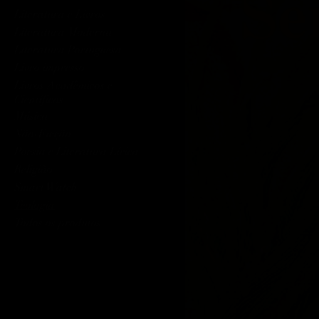
Literatura e Livros
Literatura Moderna
Literatura Portuguesa
Livro impresso
Livros Acadêmicos e
Científicos
Música
Não-Ficção
Poesia e Literatura Lírica
Religião
Smart Watch
Teologia
Todos os produtos