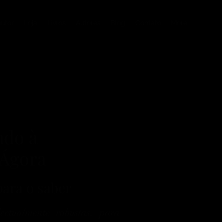
autor
Loja
Livros
Autores
Blog
Contato
More
ndo à
 Ágora
ara o saber
ectualmente robustas, para